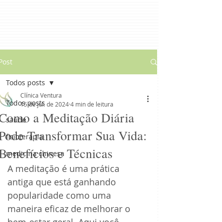
Post
Todos posts
Clínica Ventura
Todos posts
15 de jul. de 2024
4 min de leitura
Como a Meditação Diária
saúde
Pode Transformar Sua Vida:
fisioterapia
Benefícios e Técnicas
medicina chinesa
A meditação é uma prática 
antiga que está ganhando 
popularidade como uma 
maneira eficaz de melhorar o 