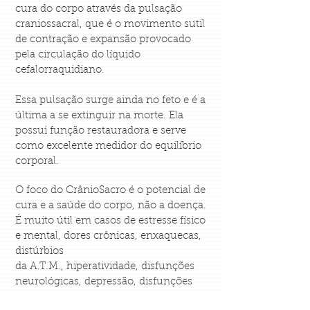
cura do corpo através da pulsação
craniossacral, que é o movimento sutil
de contração e expansão provocado
pela circulação do líquido
cefalorraquidiano.
Essa pulsação surge ainda no feto e é a
última a se extinguir na morte. Ela
possui função restauradora e serve
como excelente medidor do equilíbrio
corporal.
O foco do CrânioSacro é o potencial de
cura e a saúde do corpo, não a doença.
É muito útil em casos de estresse físico
e mental, dores crônicas, enxaquecas,
distúrbios
da A.T.M., hiperatividade, disfunções
neurológicas, depressão, disfunções
viscerais, desequilíbrios hormonais,