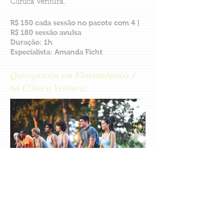
Clínica Ventura.
R$ 150 cada sessão no pacote com 4 |
R$ 180 sessão avulsa
Duração: 1h
Especialista: Amanda Ficht
Quiropraxia em Florianópolis é
na Clínica Ventura.
Exercícios de Baixo