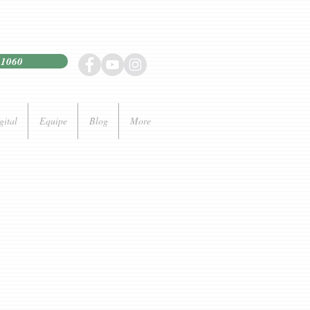
21060
gital
Equipe
Blog
More