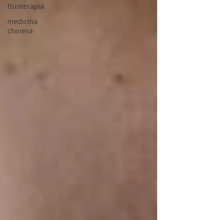
fisioterapia
medicina
chinesa