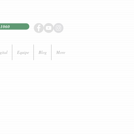
21060
gital
Equipe
Blog
More