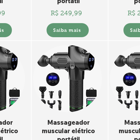
il
portátil
po
99
R$ 249,99
R$ 
is
Saiba mais
Sai
ador
Massageador
Mass
étrico
muscular elétrico
muscul
il
portátil
po