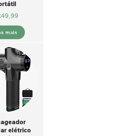
rtátil
249,99
ba mais
ageador
ar elétrico