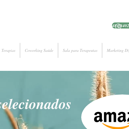
48 9840
Terapias
Coworking Saúde
Sala para Terapeutas
Marketing Di
selecionados