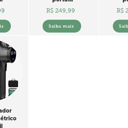
99
R$ 249,99
R$ 
is
Saiba mais
Sai
ador
étrico
il