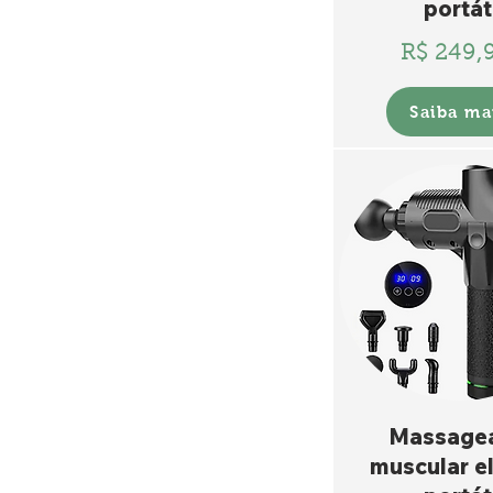
portát
R$ 249,
Saiba ma
Massage
muscular el