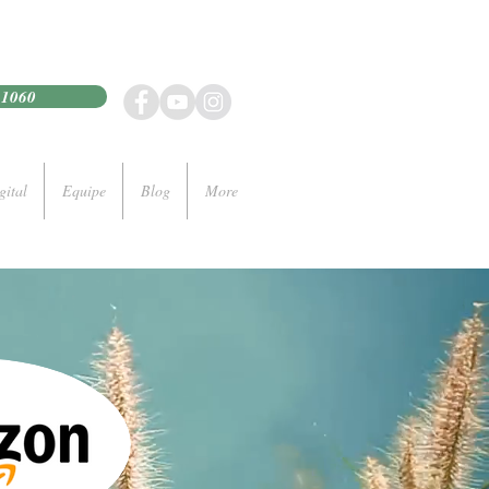
21060
gital
Equipe
Blog
More