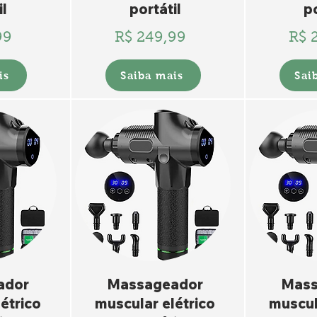
il
portátil
po
99
R$ 249,99
R$ 
is
Saiba mais
Sai
ador
Massageador
Mass
étrico
muscular elétrico
muscul