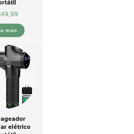
rtátil
249,99
ba mais
ageador
ar elétrico