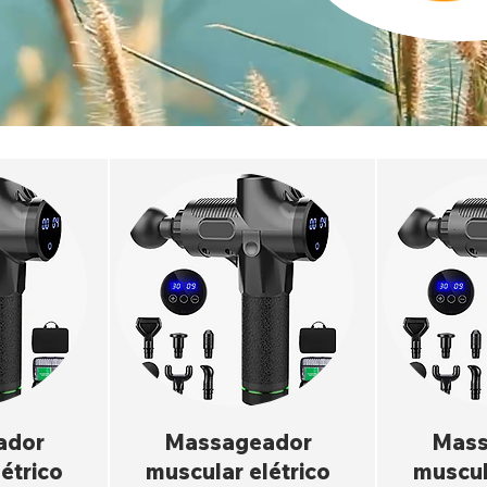
ador
Massageador
Mass
étrico
muscular elétrico
muscul