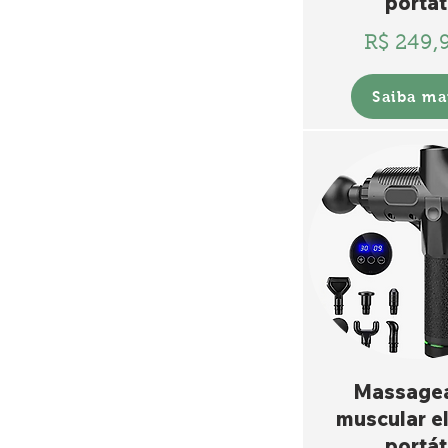
portát
R$ 249,
Saiba ma
Massage
muscular el
portát