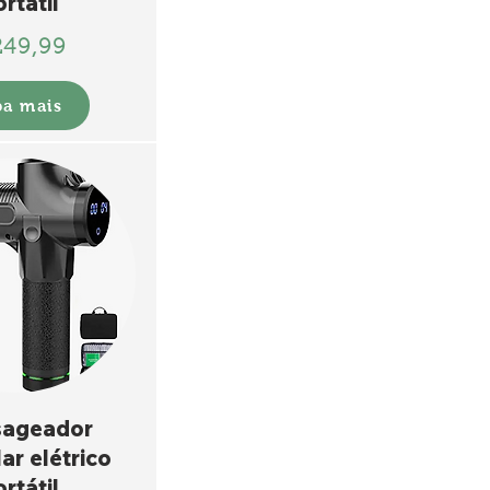
rtátil
249,99
ba mais
ageador
ar elétrico
rtátil