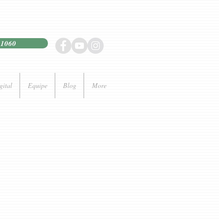
21060
gital
Equipe
Blog
More