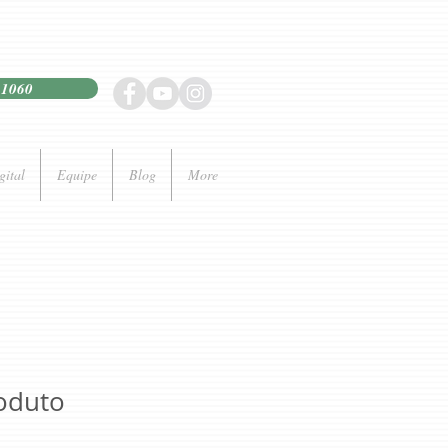
21060
gital
Equipe
Blog
More
oduto