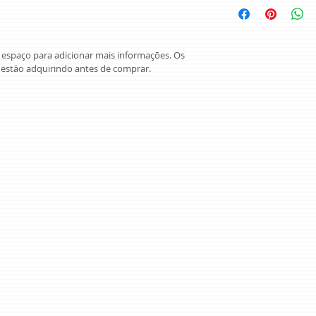
uma ótima maneira 
sobre seus métodos
garantir compras c
custos. Ter uma pol
maneira de estabele
 espaço para adicionar mais informações. Os 
compras com segur
estão adquirindo antes de comprar.