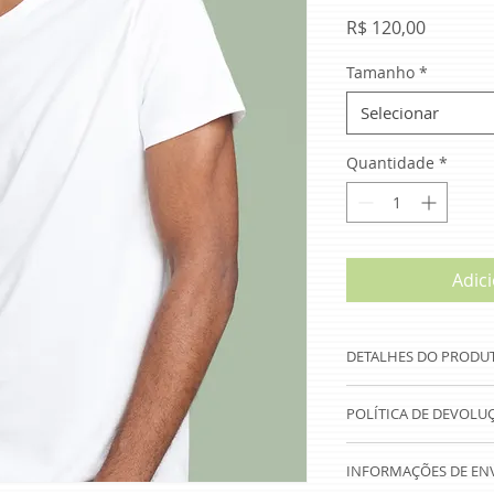
Preço
R$ 120,00
Tamanho
*
Selecionar
Quantidade
*
Adic
DETALHES DO PRODU
Use este espaço par
POLÍTICA DE DEVOLU
seu produto, como t
especiais e instruç
Use este espaço par
um ótimo lugar para
INFORMAÇÕES DE EN
que fazer caso este
produto especial e 