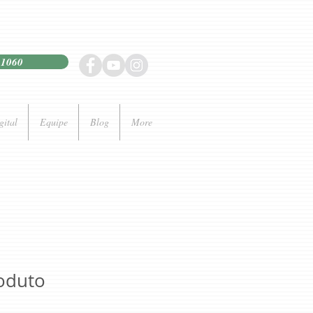
21060
gital
Equipe
Blog
More
oduto