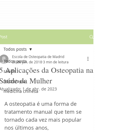
Post
Todos posts
Escola de Osteopatia de Madrid
Todos posts
26 de jan. de 2018
3 min de leitura
5 Aplicações da Osteopatia na
saúde
Saúde da Mulher
fisioterapia
Atualizado:
1 de abr. de 2023
medicina chinesa
A osteopatia é uma forma de 
tratamento manual que tem se 
tornado cada vez mais popular 
nos últimos anos, 