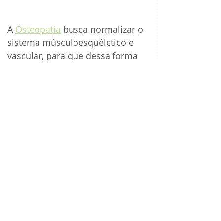
A 
Osteopatia
 busca normalizar o 
sistema músculoesquéletico e 
vascular, para que dessa forma 
facilite o transporte e secreção 
hormonal, permitindo que o 
corpo se reorganize melhorando 
a função endócrina e 
diminuindo os sintomas.
No corpo equilibrado, a saúde 
se manifesta!
Osteopatia em Florianópolis
?