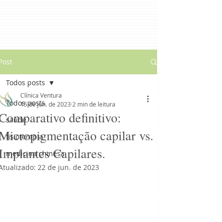
Post
Todos posts
Clínica Ventura
Todos posts
15 de jun. de 2023
2 min de leitura
Comparativo definitivo:
saúde
Micropigmentação capilar vs.
fisioterapia
Implantes Capilares.
medicina chinesa
Atualizado:
22 de jun. de 2023