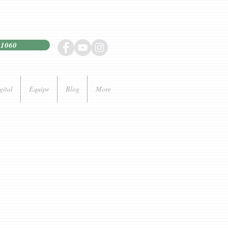
21060
gital
Equipe
Blog
More