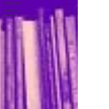
fisioterapia
medicina
chinesa