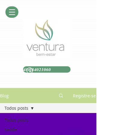
48 984021060
Blog
Registre-se
Todos posts
Todos posts
saúde