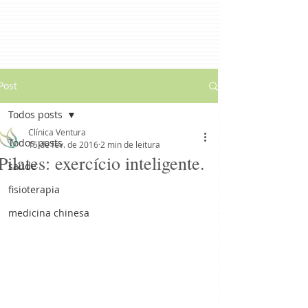
Post
Todos posts
Clínica Ventura
Todos posts
15 de fev. de 2016
2 min de leitura
Pilates: exercício inteligente.
saúde
fisioterapia
medicina chinesa